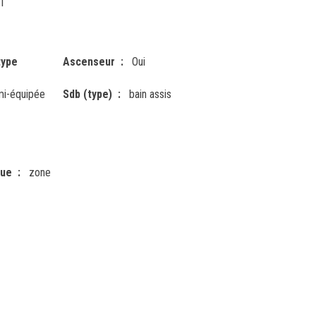
1
type
Ascenseur
Oui
i-équipée
Sdb (type)
bain assis
que
zone