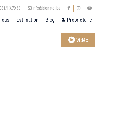
081/13.79.89
info@bienatoi.be
nous
Estimation
Blog
Propriétaire
Vidéo