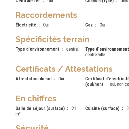
Centrale tél.
Oui
Châssis (type)
bois
Raccordements
Électricité
Oui
Gaz
Oui
Spécificités terrain
Type d'environnement
central
Type d'environnement
centre ville
Certificats / Attestations
Attestation du sol
Oui
Certificat d'électricit
(oui/non)
oui, non c
En chiffres
Salle de séjour (surface)
21
Cuisine (surface)
3
m²
Sécurité