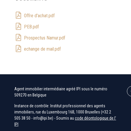
Offre d'achat.pdf
PEB.pdf
Prospectus Namur.pdf
echange de mail.pdf
Agent immobilier intermédiaire agréé IPI sous le numéro
509270 en Belgique
Instance de contrôle: Institut professionnel des agents
immobiliers, rue du Luxembourg 16B, 1000 Bruxelles (+32 2
505 38 50 - info@ipi.be) - Soumis au
code déontologique de l’
IPI