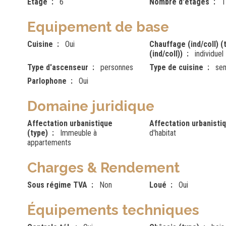
Etage
6
Nombre d'étages
1
Equipement de base
Cuisine
Oui
Chauffage (ind/coll) (
(ind/coll))
individuel
Type d'ascenseur
personnes
Type de cuisine
sem
Parlophone
Oui
Domaine juridique
Affectation urbanistique
Affectation urbanisti
(type)
Immeuble à
d'habitat
appartements
Charges & Rendement
Sous régime TVA
Non
Loué
Oui
Équipements techniques