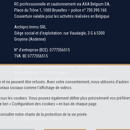
RC professionnelle et cautionnement via AXA Belgium SA,
Place du Trône 1, 1000 Bruxelles – police n° 730.390.160.
Couverture valable pour les activités réalisées en Belgique
Archipro Immo SRL
Siège social et d'exploitation: rue Vaudaigle, 3 G à 5300
Groynne (Andenne)
N° d'entreprise (BCE): 0777356515
TVA: BE 0777356515
RPM: Tribunal de l'entreprise de Liège - division Namur: rue
Général Michel, 10 à 5000 Namur.
Autorité de surveillance: SPF Economie; Boulevard du Roi
 et ne peuvent être refusés. Avec votre consentement, nous utilisons d’autres 
Albert II, 16 à Bruxelles en Belgique.
réseaux sociaux comme l’affichage de vidéos.
Compte-tiers: BNP Paribas Fortis: BE98 0018 5582 3093
 de tous les cookies. Vous pouvez également définir plus précisément vos préféren
e lien « Configuration des cookies » en bas de chaque page.
Conditions générales d'utilisation du site
Charte de la protection de la vie privée
consulter notre
charte de la protection de la vie privée
.
Configuration des cookies