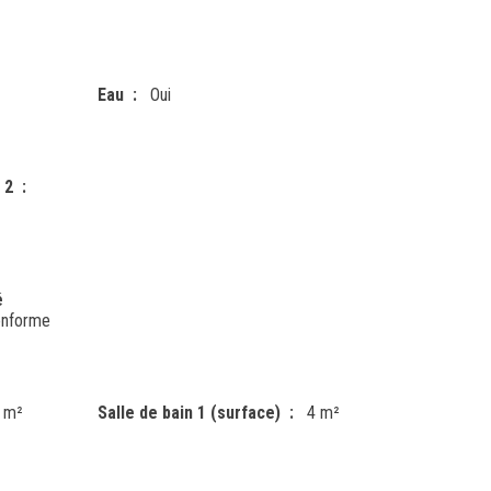
Eau
Oui
 2
é
onforme
 m²
Salle de bain 1 (surface)
4 m²