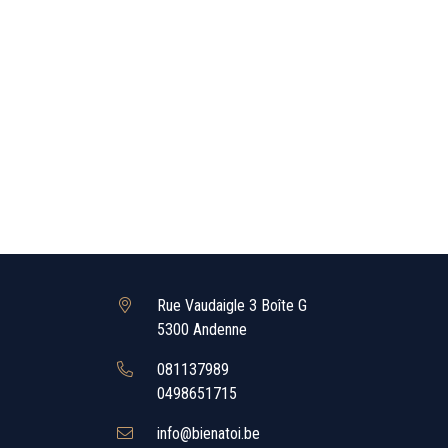
Rue Vaudaigle 3 Boîte G
5300 Andenne
081137989
0498651715
info@bienatoi.be