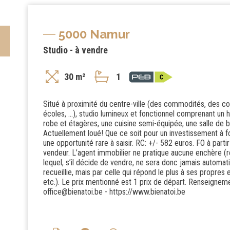
5000 Namur
Studio - à vendre
30 m²
1
Situé à proximité du centre-ville (des commodités, des
écoles, ...), studio lumineux et fonctionnel comprenant un h
robe et étagères, une cuisine semi-équipée, une salle de 
Actuellement loué! Que ce soit pour un investissement à for
une opportunité rare à saisir. RC: +/- 582 euros. FO à par
vendeur. L’agent immobilier ne pratique aucune enchère (
lequel, s’il décide de vendre, ne sera donc jamais automati
recueillie, mais par celle qui répond le plus à ses propres
etc.). Le prix mentionné est 1 prix de départ. Renseigneme
office@bienatoi.be - https://www.bienatoi.be