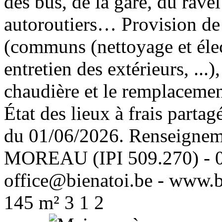
des bus, de la gare, du rave
autoroutiers… Provision de
(communs (nettoyage et élect
entretien des extérieurs, ...),
chaudière et le remplacemen
État des lieux à frais partagé
du 01/06/2026. Renseignemen
MOREAU (IPI 509.270) - 0
office@bienatoi.be - www.b
145 m²
3
1
2