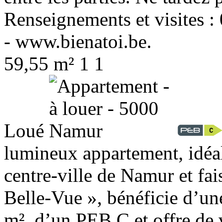
Renseignements et visites :
- www.bienatoi.be.
59,55 m²
1
1
Loué
lumineux appartement, idéal
centre-ville de Namur et fai
Belle-Vue », bénéficie d’un
m², d’un PEB C et offre de v